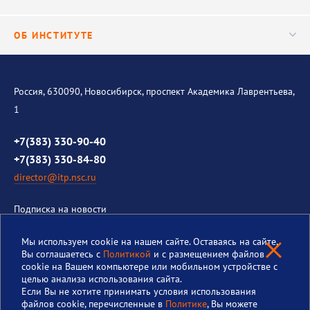
Важнейшие результаты
Центр трансфера технологий
Аспирантура
ОБ ИНСТИТУТЕ
Исследования
Диссертационный совет
Уникальные стенды
Общая информация
История института
Россия, 630090, Новосибирск, проспект Академика Лаврентьева,
1
Контакты
Противодействие коррупции
+7(383) 330-90-40
+7(383) 330-84-80
director@itp.nsc.ru
Подписка на новости
Ваш email
Мы используем cookie на нашем сайте. Оставаясь на сайте,
Вы соглашаетесь с
Политикой
и с размещением файлов
cookie на Вашем компьютере или мобильном устройстве с
целью анализа использования сайта.
Политика в отношении обработки персональных данных
(далее
Если Вы не хотите принимать условия использования
Политика)
файлов cookie, перечисленные в
Политике
, Вы можете