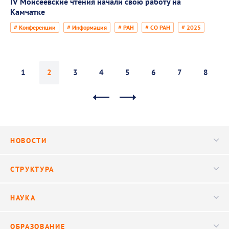
IV Моисеевские чтения начали свою работу на
Камчатке
# Конференции
# Информация
# РАН
# СО РАН
# 2025
1
2
3
4
5
6
7
8
НОВОСТИ
Новости
СТРУКТУРА
Конференции
Руководство
НАУКА
Видео
Ученый совет
Публикации
ОБРАЗОВАНИЕ
Научные подразделения