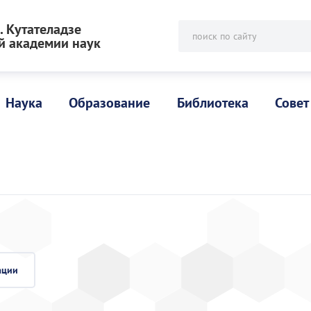
 Кутателадзе
поиск по сайту
й академии наук
Наука
Образование
Библиотека
Совет
ации