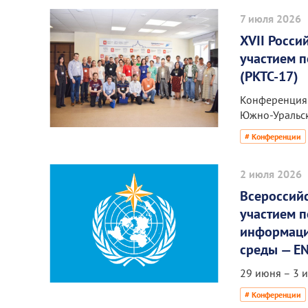
7 июля 2026
XVII Росс
участием 
(РКТС-17)
Конференция 
Южно-Уральск
# Конференции
2 июля 2026
Всероссий
участием 
информаци
среды — E
29 июня – 3 
# Конференции