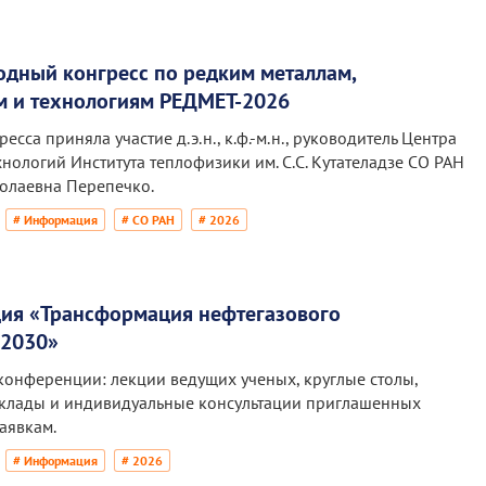
дный конгресс по редким металлам,
м и технологиям РЕДМЕТ-2026
ресса приняла участие д.э.н., к.ф.-м.н., руководитель Центра
нологий Института теплофизики им. С.С. Кутателадзе СО РАН
олаевна Перепечко.
# Информация
# СО РАН
# 2026
ия «Трансформация нефтегазового
 2030»
конференции: лекции ведущих ученых, круглые столы,
клады и индивидуальные консультации приглашенных
аявкам.
# Информация
# 2026