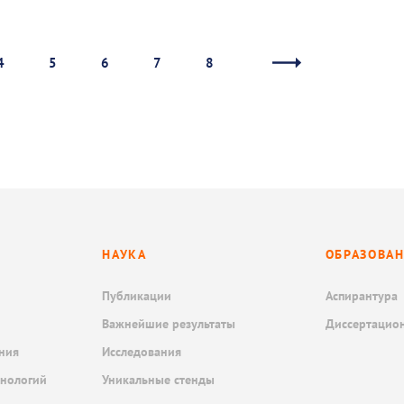
4
5
6
7
8
НАУКА
ОБРАЗОВА
Публикации
Аспирантура
Важнейшие результаты
Диссертацио
ния
Исследования
хнологий
Уникальные стенды