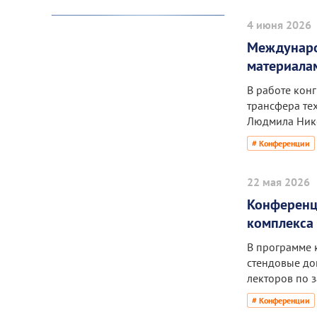
4 июня 2026
Междунаро
материала
В работе конг
трансфера тех
Людмила Ник
# Конференции
22 мая 2026
Конференц
комплекса
В программе 
стендовые до
лекторов по з
# Конференции