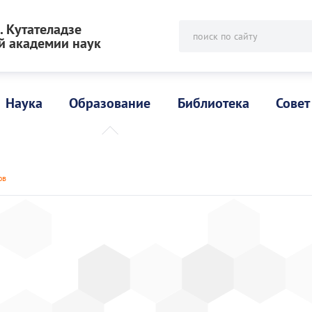
 Кутателадзе
поиск по сайту
й академии наук
Наука
Образование
Библиотека
Совет
ов