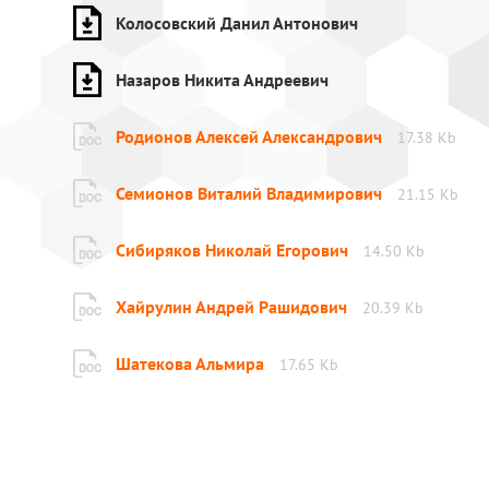
Колосовский Данил Антонович
Назаров Никита Андреевич
Родионов Алексей Александрович
17.38 Kb
Семионов Виталий Владимирович
21.15 Kb
Сибиряков Николай Егорович
14.50 Kb
Хайрулин Андрей Рашидович
20.39 Kb
Шатекова Альмира
17.65 Kb